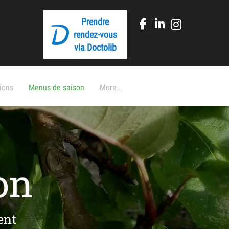
Prendre
rendez-vous
via Doctolib
ions
Menus de saison
More...
on
ent