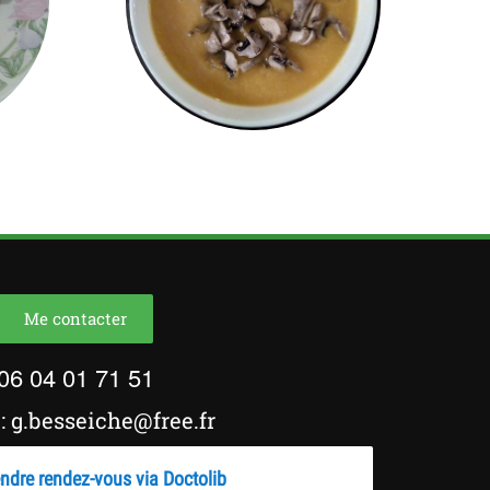
Me contacter
06 04 01 71 51
: g.besseiche@free.fr
ndre rendez-vous via Doctolib