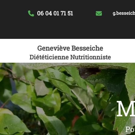
06 04 01 71 51
g.besseich
Geneviève Besseiche
Diététicienne Nutritionniste
M
Po