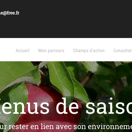
e@free.fr
Accueil
Mon parcours
Champs d'action
Consultat
enus de sais
ur rester en lien avec son environnem