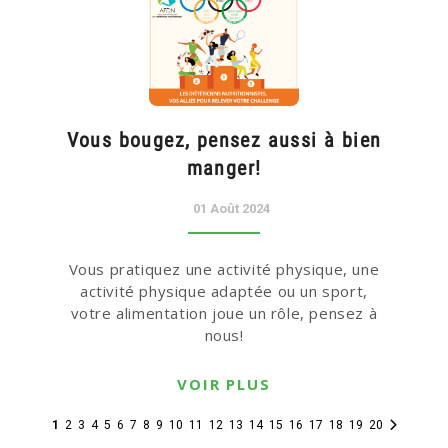
Vous bougez, pensez aussi à bien
manger!
01 Août 2024
Vous pratiquez une activité physique, une
activité physique adaptée ou un sport,
votre alimentation joue un rôle, pensez à
nous!
VOIR PLUS
1
2
3
4
5
6
7
8
9
10
11
12
13
14
15
16
17
18
19
20