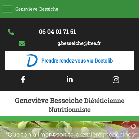
Basculer la navigation
Geneviève
Bessiche
06 04 01 71 51
g.besseiche@free.fr
Prendre rendez-vous via Doctolib
Geneviève Besseiche
Diététicienne
Nutritionniste
"Que ton aliment soit ta première médecine"