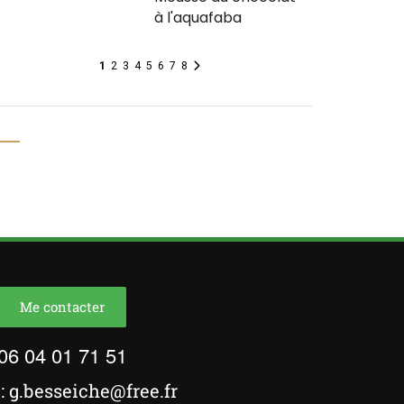
à l'aquafaba
1
2
3
4
5
6
7
8
Me contacter
06 04 01 71 51
: g.besseiche@free.fr