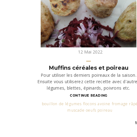
12 Mai 2022
Muffins céréales et poireau
Pour utiliser les derniers poireaux de la saison.
Ensuite vous utiliserez cette recette avec d'autr
légumes, blettes, épinards, poivrons etc.
CONTINUE READING
bouillon de légumes flocons avoine fromage râp
muscade oeufs poireau
1