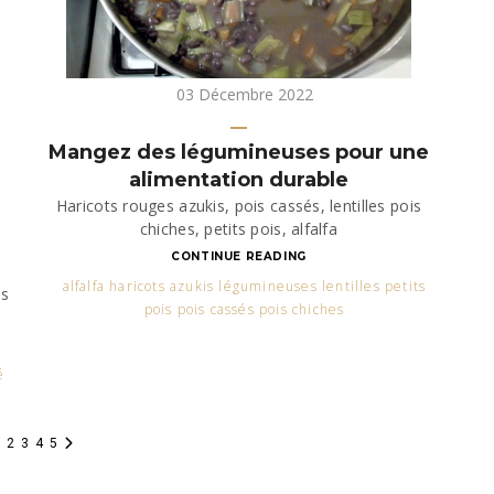
03 Décembre 2022
Mangez des légumineuses pour une
alimentation durable
Haricots rouges azukis, pois cassés, lentilles pois
chiches, petits pois, alfalfa
CONTINUE READING
alfalfa haricots azukis légumineuses lentilles petits
es
pois pois cassés pois chiches
é
2
3
4
5