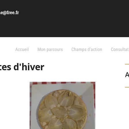
e@free.fr
Accueil
Mon parcours
Champs d'action
Consultat
es d'hiver
A