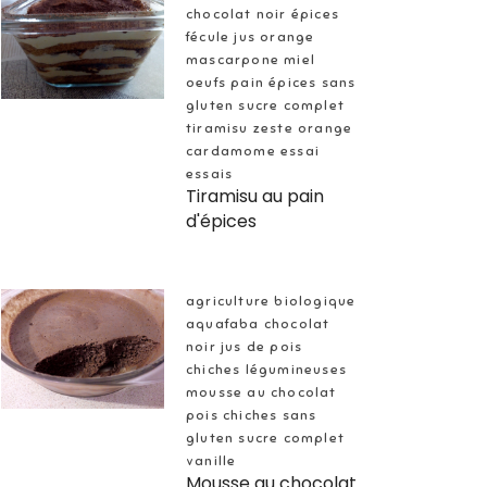
chocolat noir épices
fécule jus orange
mascarpone miel
oeufs pain épices sans
gluten sucre complet
tiramisu zeste orange
cardamome essai
essais
Tiramisu au pain
d'épices
agriculture biologique
aquafaba chocolat
noir jus de pois
chiches légumineuses
mousse au chocolat
pois chiches sans
gluten sucre complet
vanille
Mousse au chocolat