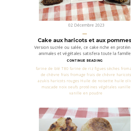
02 Décembre 2023
Cake aux haricots et aux pomme
Version sucrée ou salée, ce cake riche en protéi
animales et végétales satisfera toute la famille
CONTINUE READING
farine de blé T80 farine de riz figues sèches from
de chèvre frais fromage frais de chèvre haricot
azukis haricots rouges Huile de noisette huile oli
muscade noix oeufs protéines végétales vanille
vanille en poudre