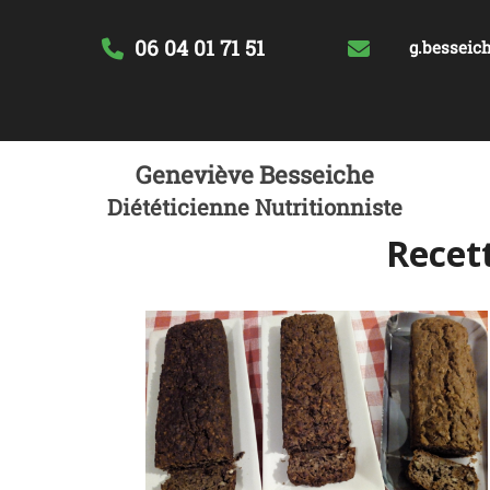
06 04 01 71 51
g.besseich
Geneviève Besseiche
Diététicienne Nutritionniste
Recett