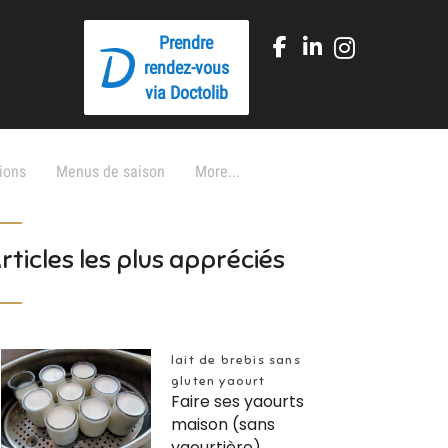
Prendre
rendez-vous
via Doctolib
ions
Menus de saison
More...
rticles les plus appréciés
lait de brebis sans
gluten yaourt
Faire ses yaourts
maison (sans
yaourtière)