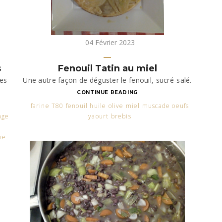
04 Février 2023
s
Fenouil Tatin au miel
nes
Une autre façon de déguster le fenouil, sucré-salé.
CONTINUE READING
farine T80 fenouil huile olive miel muscade oeufs
age
yaourt brebis
s
ve