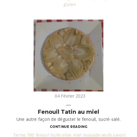
gluten
04 Février 2023
Fenouil Tatin au miel
Une autre façon de déguster le fenouil, sucré-salé.
CONTINUE READING
farine T80 fenouil huile olive miel muscade oeufs yaourt