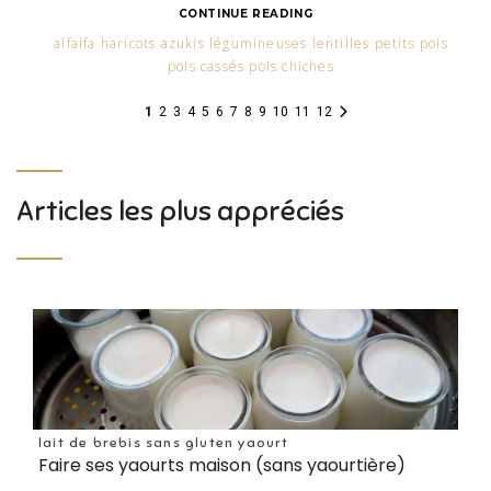
CONTINUE READING
alfalfa haricots azukis légumineuses lentilles petits pois
pois cassés pois chiches
1
2
3
4
5
6
7
8
9
10
11
12
Articles les plus appréciés
lait de brebis sans gluten yaourt
Faire ses yaourts maison (sans yaourtière)