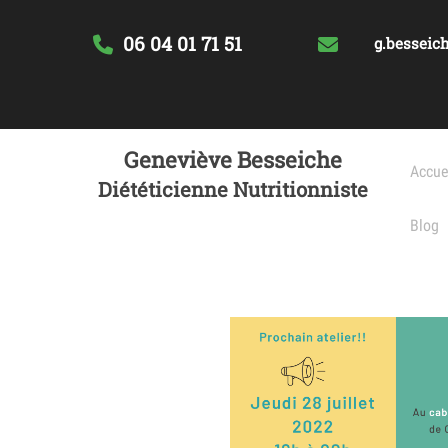
06 04 01 71 51
g.besseich
Geneviève Besseiche
Accue
Diététicienne Nutritionniste
Blog