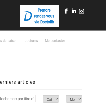
Prendre
rendez-vous
via Doctolib
s de saison
Lectures
Me contacter
erniers articles