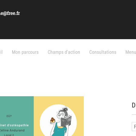
e@free.fr
il
Mon parcours
Champs d'action
Consultations
Menu
D