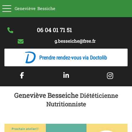
Basculer la navigation
Geneviève
Bessiche
06 04 01 71 51
g.besseiche@free.fr
Prendre rendez-vous via Doctolib
Geneviève Besseiche
Diététicienne
Nutritionniste